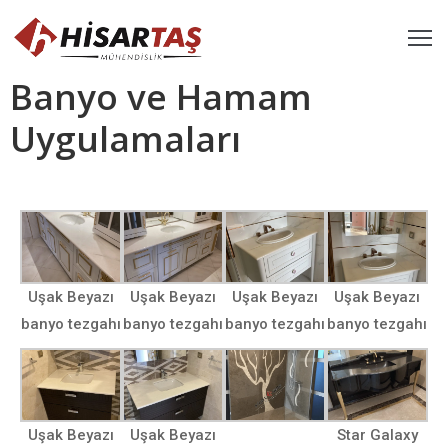
Banyo ve Hamam
nasayfa
Uygulamaları
urumsal
ygulamalarımız
onsept
rünler
Uşak Beyazı
Uşak Beyazı
Uşak Beyazı
Uşak Beyazı
aş
banyo tezgahı
banyo tezgahı
banyo tezgahı
banyo tezgahı
şitlerimiz
log
etişim
Uşak Beyazı
Uşak Beyazı
Star Galaxy